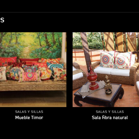
OS
Añadir
Añad
a la
a l
lista
list
de
de
deseos
dese
SALAS Y SILLAS
SALAS Y SILLAS
Mueble Timor
Sala fibra natural