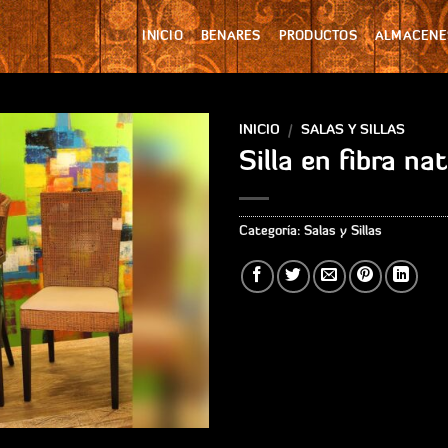
INICIO
BENARES
PRODUCTOS
ALMACENE
INICIO
/
SALAS Y SILLAS
Silla en fibra na
Añadir
a la
lista
Categoría:
Salas y Sillas
de
deseos