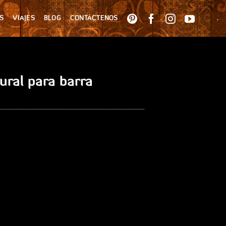
S
VIAJES
BLOG
CONTÁCTENOS
.
tural para barra