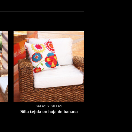
ir
Añadir
a
a la
a
lista
de
os
deseos
SALAS Y SILLAS
Silla tejida en hoja de banana